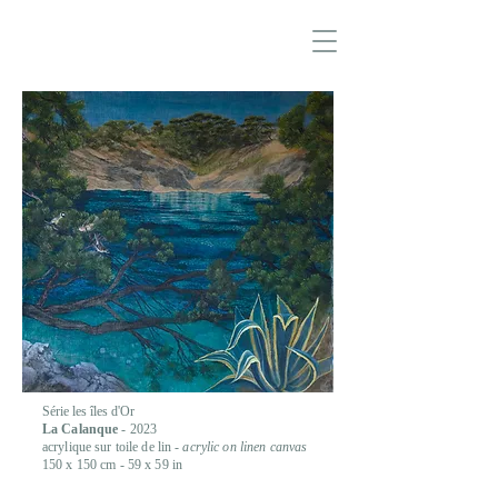
Série les îles d'Or
La Calanque
- 2023
acrylique sur toile de lin -
acrylic on linen canvas
150 x 150 cm - 59 x 59 in